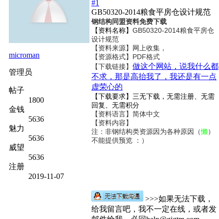
#1
GB50320-2014粮食平房仓设计规范
钢结构同盟资料免费下载
【资料名称】
GB50320-2014粮食平房仓
设计规范
【资料来源】网上收集，
microman
【资源格式】PDF格式
做这个网站，说我什么都
【下载链接】
管理员
不求，那是高抬我了，我还是有一点
虚荣心的
帖子
【下载要求】三无下载，无需注册、无需
1800
回复、无需积分
金钱
【资料语言】简体中文
5636
【资料内容】
魅力
注：非钢结构类资源因为各种原因（
懒
）
5636
不能提供预览 ：）
威望
5636
注册
2019-11-07
>>>如果无法下载，
给我留言吧，我不一定在线，或者发