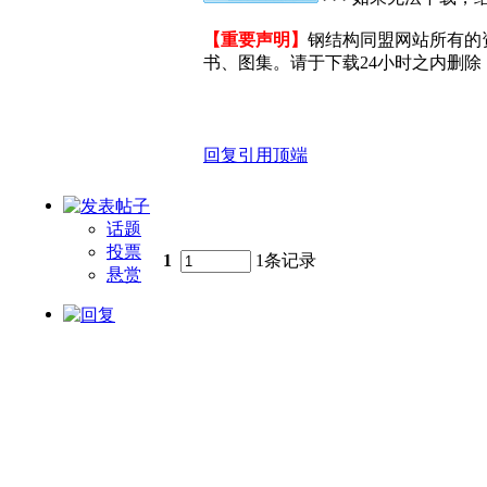
【重要声明】
钢结构同盟网站所有的
书、图集。请于下载24小时之内删除，
回复
引用
顶端
话题
投票
1
1条记录
悬赏