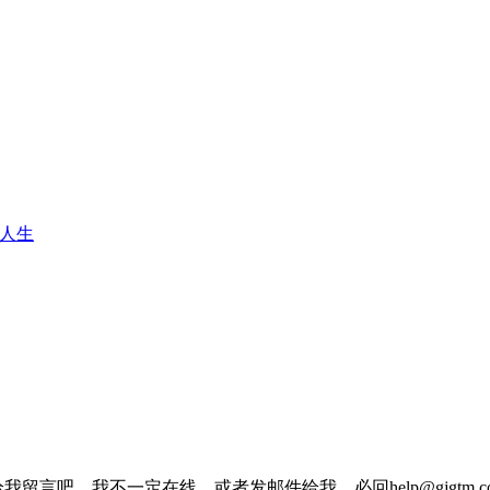
人生
我留言吧，我不一定在线，或者发邮件给我，必回help@gjgtm.c