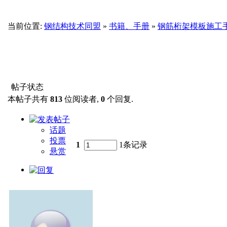
当前位置:
钢结构技术同盟
»
书籍、手册
»
钢筋桁架模板施工手
帖子状态
本帖子共有
813
位阅读者,
0
个回复.
话题
投票
1
1条记录
悬赏