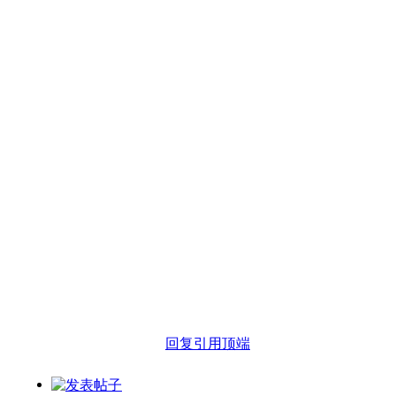
回复
引用
顶端