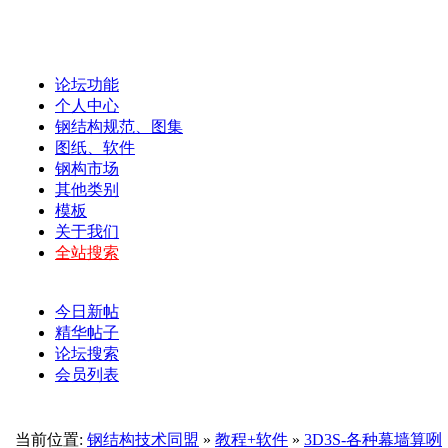
论坛功能
个人中心
钢结构规范、图集
图纸、软件
钢构市场
其他类别
模板
关于我们
全站搜索
今日新帖
精华帖子
论坛搜索
会员列表
当前位置:
钢结构技术同盟
»
教程+软件
»
3D3S-各种幕墙算咧