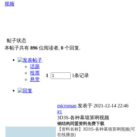
视频
帖子状态
本帖子共有
896
位阅读者,
0
个回复.
话题
投票
1
1条记录
悬赏
microman
发表于
2021-12-14 22:46
#1
3D3S-各种幕墙算咧视频
钢结构同盟资料免费下载
【资料名称】
3D3S-各种幕墙算咧视频(可
在线播放)