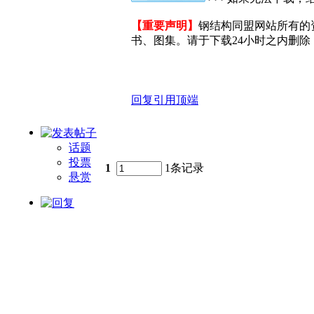
【重要声明】
钢结构同盟网站所有的
书、图集。请于下载24小时之内删除，
回复
引用
顶端
话题
投票
1
1条记录
悬赏