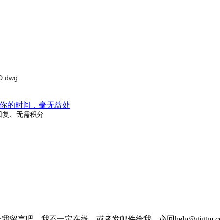
.dwg
你的时间，毫无益处
回复、无需积分
我留言吧，我不一定在线，或者发邮件给我，必回help@gjgtm.c