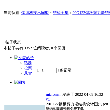
当前位置:
钢结构技术同盟
»
结构图集
»
20G122钢板剪力墙结
帖子状态
本帖子共有
1352
位阅读者,
0
个回复.
话题
投票
1
1条记录
悬赏
microman
发表于
2022-04-09 16:32
#1
20G122钢板剪力墙结构设计图集.pdf
钢结构同盟资料免费下载