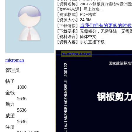
【资料名称】
20G122钢板剪力墙结构设计图集
【
料来源】网上收集，
资料
【资源格式】PDF格式
【资源大小】24.3M
当我们拥有的更多的时候
【下载链接】
【下载要求】无需积分，无需登陆，无需
【资料语言】简体中文
【资料内容】
手机直接下载
microman
管理员
帖子
1800
金钱
5636
魅力
5636
威望
5636
注册