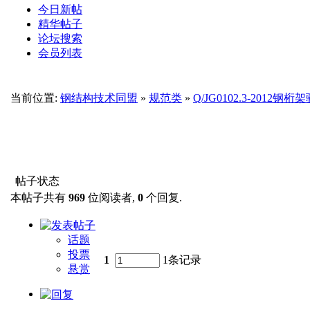
今日新帖
精华帖子
论坛搜索
会员列表
当前位置:
钢结构技术同盟
»
规范类
»
Q/JG0102.3-201
帖子状态
本帖子共有
969
位阅读者,
0
个回复.
话题
投票
1
1条记录
悬赏