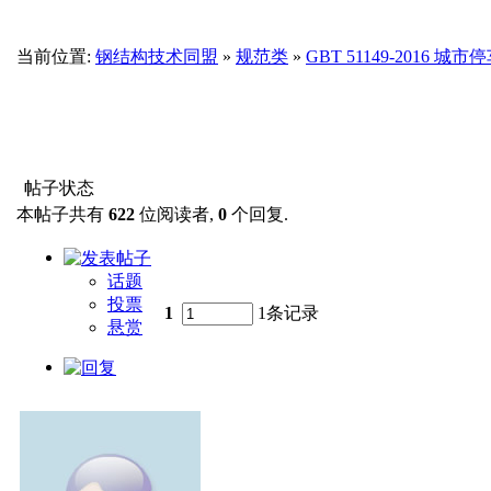
当前位置:
钢结构技术同盟
»
规范类
»
GBT 51149-2016 
帖子状态
本帖子共有
622
位阅读者,
0
个回复.
话题
投票
1
1条记录
悬赏