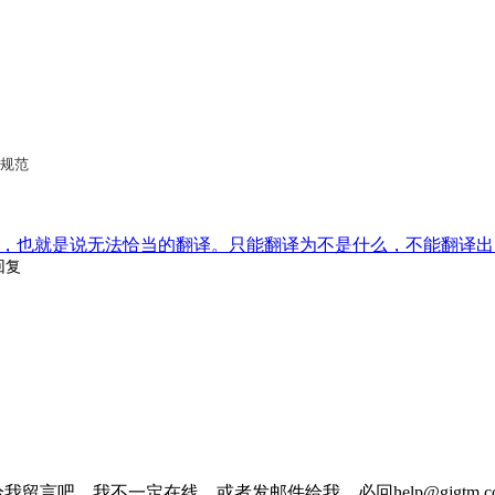
划规范
，也就是说无法恰当的翻译。只能翻译为不是什么，不能翻译出
回复
我留言吧，我不一定在线，或者发邮件给我，必回help@gjgtm.c