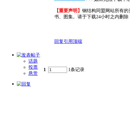
【重要声明】
钢结构同盟网站所有的
书、图集。请于下载24小时之内删除，
回复
引用
顶端
话题
投票
1
1条记录
悬赏