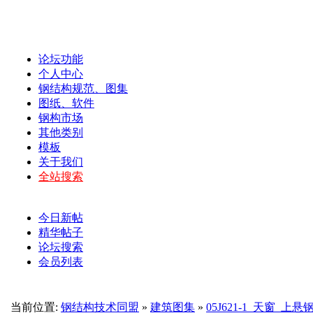
论坛功能
个人中心
钢结构规范、图集
图纸、软件
钢构市场
其他类别
模板
关于我们
全站搜索
今日新帖
精华帖子
论坛搜索
会员列表
当前位置:
钢结构技术同盟
»
建筑图集
»
05J621-1_天窗_