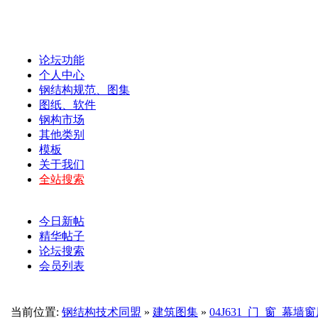
论坛功能
个人中心
钢结构规范、图集
图纸、软件
钢构市场
其他类别
模板
关于我们
全站搜索
今日新帖
精华帖子
论坛搜索
会员列表
当前位置:
钢结构技术同盟
»
建筑图集
»
04J631_门_窗_幕