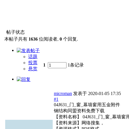
帖子状态
本帖子共有
1636
位阅读者,
0
个回复.
话题
投票
1
1条记录
悬赏
microman
发表于
2020-01-05 17:35
#1
04J631_门_窗_幕墙窗用五金附件
钢结构同盟资料免费下载
【资料名称】 04J631_门_窗_幕墙
【资料来源】网络搜集，
【资源格式】PDF格式