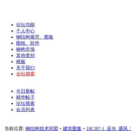
论坛功能
个人中心
钢结构规范、图集
图纸、软件
钢构市场
其他类别
模板
关于我们
全站搜索
今日新帖
精华帖子
论坛搜索
会员列表
当前位置:
钢结构技术同盟
»
建筑图集
»
18CJ87-1_采光_通