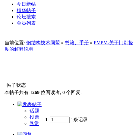
今日新帖
精华帖子
论坛搜索
会员列表
当前位置:
钢结构技术同盟
»
书籍、手册
»
PMPM-关于门刚挠
度的解释说明
帖子状态
本帖子共有
1269
位阅读者,
0
个回复.
话题
投票
1
1条记录
悬赏