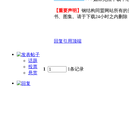
【重要声明】
钢结构同盟网站所有的
书、图集。请于下载24小时之内删除，
回复
引用
顶端
话题
投票
1
1条记录
悬赏