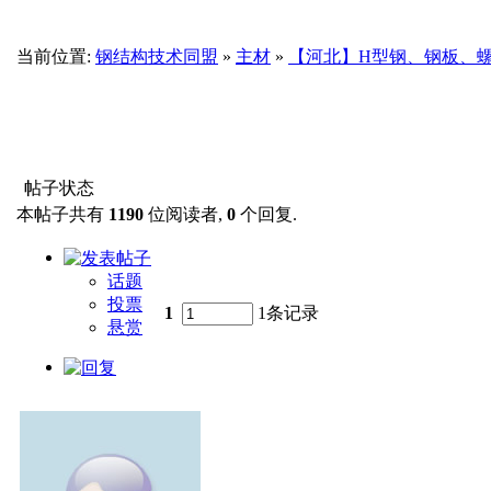
当前位置:
钢结构技术同盟
»
主材
»
【河北】H型钢、钢板、
帖子状态
本帖子共有
1190
位阅读者,
0
个回复.
话题
投票
1
1条记录
悬赏