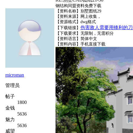
钢结构同盟资料免费下载
【资料名称】别墅图纸29
【资料来源】网上收集，
【资源格式】dwg格式
伤害敌人需要用锋利的刀
【下载链接】
【下载要求】无限制，无需积分
【资料语言】简体中文
【资料内容】
手机直接下载
microman
管理员
帖子
1800
金钱
5636
魅力
5636
威望