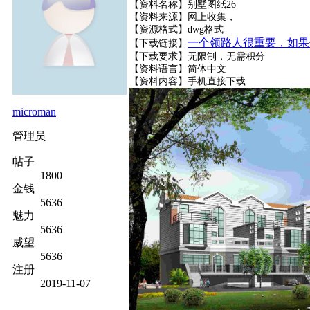
【资料名称】别墅图纸26
【资料来源】网上收集，
【资源格式】dwg格式
一个领路人很重要，如果
【下载链接】
【下载要求】无限制，无需积分
【资料语言】简体中文
【资料内容】
手机直接下载
microman
管理员
帖子
1800
金钱
5636
魅力
5636
威望
5636
注册
2019-11-07