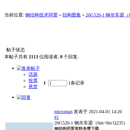
当前位置:
钢结构技术同盟
»
结构图集
»
20G520-1 钢吊车梁（6
帖子状态
本帖子共有
2113
位阅读者,
0
个回复.
话题
投票
1
1条记录
悬赏
microman
发表于
2021-04-01 14:26
#1
20G520-1 钢吊车梁（6m~9m Q235）
钢结构同盟资料免费下载