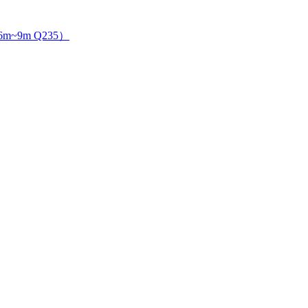
m~9m Q235）