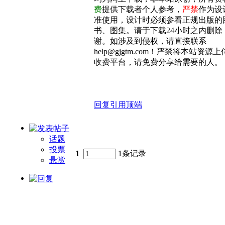
费
提供下载者个人参考，
严禁
作为设
准使用，设计时必须参看正规出版的
书、图集。请于下载24小时之内删除
谢。如涉及到侵权，请直接联系
help@gjgtm.com！严禁将本站资源
收费平台，请免费分享给需要的人。
回复
引用
顶端
话题
投票
1
1条记录
悬赏