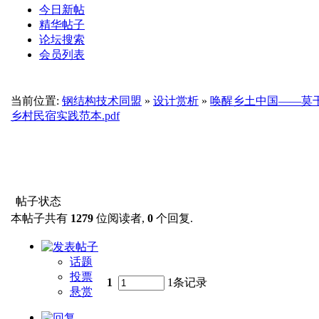
今日新帖
精华帖子
论坛搜索
会员列表
当前位置:
钢结构技术同盟
»
设计赏析
»
唤醒乡土中国——莫
乡村民宿实践范本.pdf
帖子状态
本帖子共有
1279
位阅读者,
0
个回复.
话题
投票
1
1条记录
悬赏