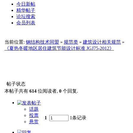
今日新帖
精华帖子
论坛搜索
会员列表
当前位置:
钢结构技术同盟
»
规范类
»
建筑设计相关规范
»
《夏热冬暖地区居住建筑节能设计标准 JGJ75-2012》
帖子状态
本帖子共有
614
位阅读者,
0
个回复.
话题
投票
1
1条记录
悬赏