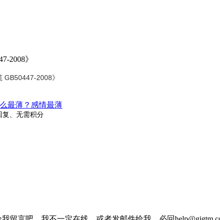
-2008》
50447-2008》
么最薄？感情最薄
回复、无需积分
我留言吧，我不一定在线，或者发邮件给我，必回help@gjgtm.c