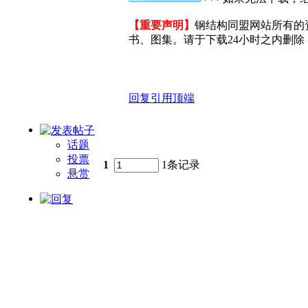
【重要声明】
钢结构同盟网站所有的
书、图集。请于下载24小时之内删除，
回复
引用
顶端
话题
投票
1
1条记录
悬赏