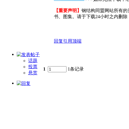
【重要声明】
钢结构同盟网站所有的
书、图集。请于下载24小时之内删除，
回复
引用
顶端
话题
投票
1
1条记录
悬赏