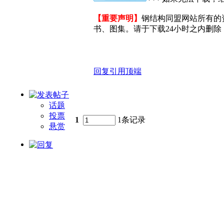
【重要声明】
钢结构同盟网站所有的
书、图集。请于下载24小时之内删除，
回复
引用
顶端
话题
投票
1
1条记录
悬赏