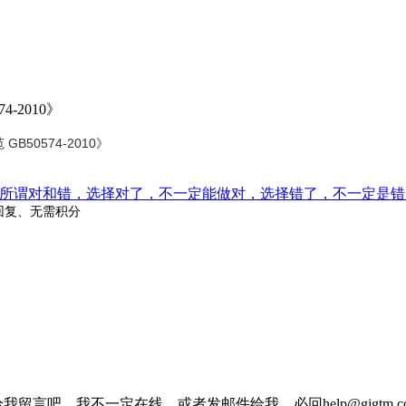
-2010》
50574-2010》
所谓对和错，选择对了，不一定能做对，选择错了，不一定是错
回复、无需积分
我留言吧，我不一定在线，或者发邮件给我，必回help@gjgtm.c