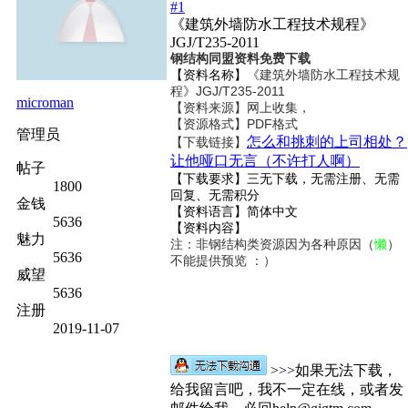
#1
《建筑外墙防水工程技术规程》
JGJ/T235-2011
钢结构同盟资料免费下载
【资料名称】
《建筑外墙防水工程技术规
程》JGJ/T235-2011
microman
【资料来源】网上收集，
【资源格式】PDF格式
管理员
怎么和挑刺的上司相处？
【下载链接】
让他哑口无言（不许打人啊）
帖子
【下载要求】三无下载，无需注册、无需
1800
回复、无需积分
金钱
【资料语言】简体中文
5636
【资料内容】
魅力
注：非钢结构类资源因为各种原因（
懒
）
5636
不能提供预览 ：）
威望
5636
注册
2019-11-07
>>>如果无法下载，
给我留言吧，我不一定在线，或者发