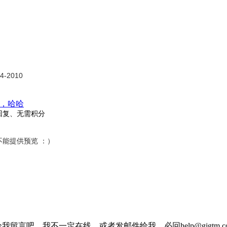
-2010
，哈哈
回复、无需积分
不能提供预览 ：）
我留言吧，我不一定在线，或者发邮件给我，必回help@gjgtm.c