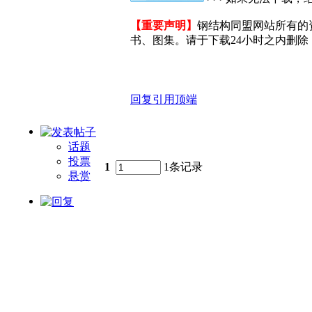
【重要声明】
钢结构同盟网站所有的
书、图集。请于下载24小时之内删除，
回复
引用
顶端
话题
投票
1
1条记录
悬赏