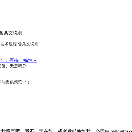
程 含条文说明
面工程技术规程 含条文说明
长，等待一鸣惊人
回复、无需积分
不能提供预览 ：）
我留言吧，我不一定在线，或者发邮件给我，必回help@gjgtm.c