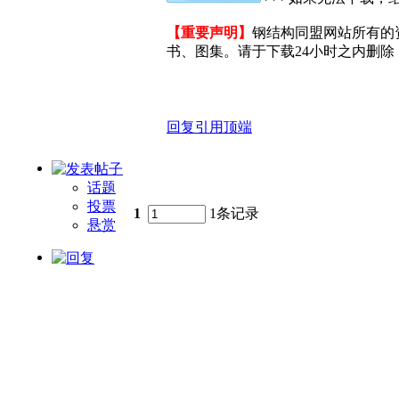
【重要声明】
钢结构同盟网站所有的
书、图集。请于下载24小时之内删除，
回复
引用
顶端
话题
投票
1
1条记录
悬赏