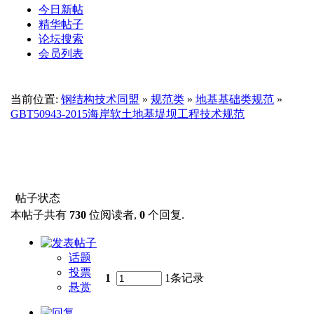
今日新帖
精华帖子
论坛搜索
会员列表
当前位置:
钢结构技术同盟
»
规范类
»
地基基础类规范
»
GBT50943-2015海岸软土地基堤坝工程技术规范
帖子状态
本帖子共有
730
位阅读者,
0
个回复.
话题
投票
1
1条记录
悬赏