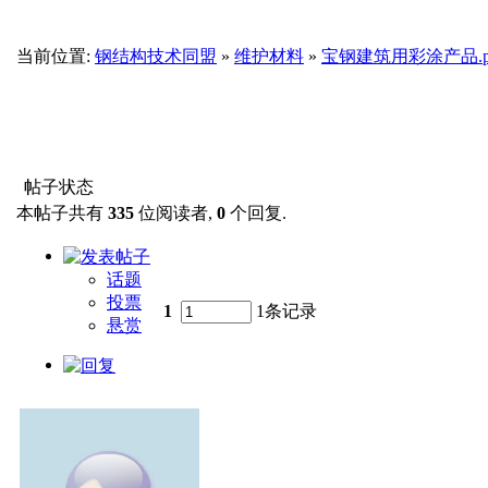
当前位置:
钢结构技术同盟
»
维护材料
»
宝钢建筑用彩涂产品.p
帖子状态
本帖子共有
335
位阅读者,
0
个回复.
话题
投票
1
1条记录
悬赏