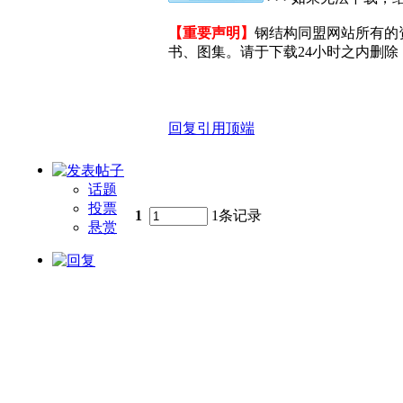
【重要声明】
钢结构同盟网站所有的
书、图集。请于下载24小时之内删除，
回复
引用
顶端
话题
投票
1
1条记录
悬赏