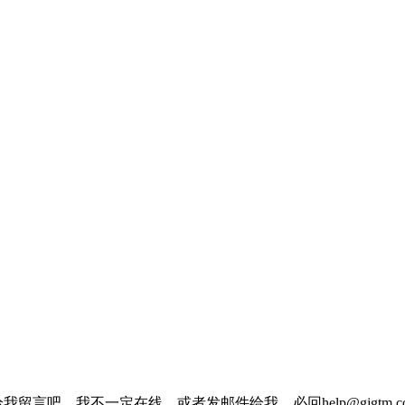
我留言吧，我不一定在线，或者发邮件给我，必回help@gjgtm.c